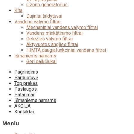
Ozono generatorius
Kita
Dujiniai šildytuvai
Vandens valymo filtrai
Mechaniniai vandens valymo filtrai
Vandens minkštinimo filtrai
Geležies valymo filtrai
Aktyvuotos anglies filtrai
HIMTA daugiafunkciniai vandens filtrai
Išmaniems namams
Geri daikčiukai
Skip
Pagrindinis
to
Parduotuvė
content
Top prekės
Paslaugos
Patarimai
Išmaniems namams
AKCIJA
Kontaktai
Meniu