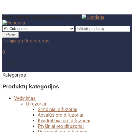
Nemokamas pristatymas nuo 150 €!
Prisijungti
Registruotis
0
0
Cart
Kategorijos
Produktų kategorijos
Vėdinimas
Difuzoriai
Grindiniai difuzoriai
Apvalūs oro difuzoriai
Kvadratiniai oro difuzoriai
Plyšiniai oro difuzoriai
Perforuoti oro difuzoriai