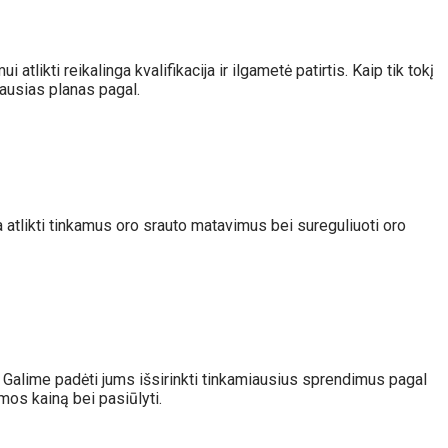
kti reikalinga kvalifikacija ir ilgametė patirtis. Kaip tik tokį
iausias planas pagal.
atlikti tinkamus oro srauto matavimus bei sureguliuoti oro
Galime padėti jums išsirinkti tinkamiausius sprendimus pagal
mos kainą bei pasiūlyti.