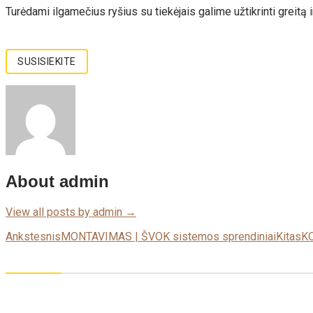
Turėdami ilgamečius ryšius su tiekėjais galime užtikrinti greitą
SUSISIEKITE
About admin
View all posts by admin
→
Post
Ankstesnis
MONTAVIMAS | ŠVOK sistemos sprendiniai
Kitas
KO
navigation