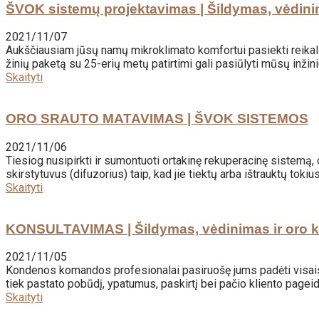
ŠVOK sistemų projektavimas | Šildymas, vėdin
2021/11/07
Aukščiausiam jūsų namų mikroklimato komfortui pasiekti reikaling
žinių paketą su 25-erių metų patirtimi gali pasiūlyti mūsų inži
Skaityti
ORO SRAUTO MATAVIMAS | ŠVOK SISTEMOS
2021/11/06
Tiesiog nusipirkti ir sumontuoti ortakinę rekuperacinę sistemą
skirstytuvus (difuzorius) taip, kad jie tiektų arba ištrauktų toki
Skaityti
KONSULTAVIMAS | Šildymas, vėdinimas ir oro 
2021/11/05
Kondenos komandos profesionalai pasiruošę jums padėti visais
tiek pastato pobūdį, ypatumus, paskirtį bei pačio kliento pageid
Skaityti