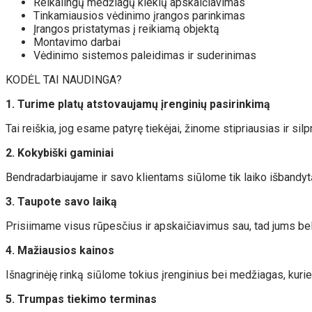
Reikalingų medžiagų kiekių apskaičiavimas
Tinkamiausios vėdinimo įrangos parinkimas
Įrangos pristatymas į reikiamą objektą
Montavimo darbai
Vėdinimo sistemos paleidimas ir suderinimas
KODĖL TAI NAUDINGA?
1. Turime platų atstovaujamų įrenginių pasirinkimą
Tai reiškia, jog esame patyrę tiekėjai, žinome stipriausias ir si
2. Kokybiški gaminiai
Bendradarbiaujame ir savo klientams siūlome tik laiko išbandytą
3. Taupote savo laiką
Prisiimame visus rūpesčius ir apskaičiavimus sau, tad jums bel
4. Mažiausios kainos
Išnagrinėję rinką siūlome tokius įrenginius bei medžiagas, kurie 
5. Trumpas tiekimo terminas