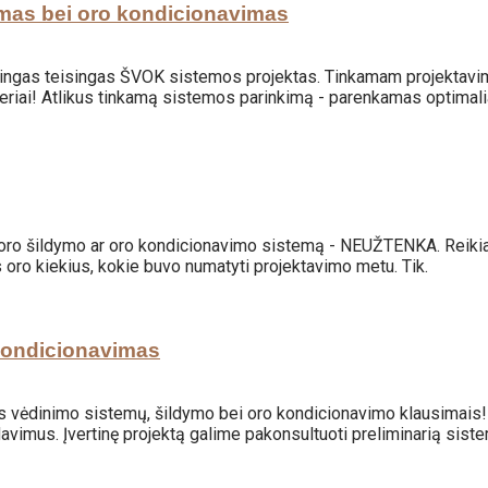
imas bei oro kondicionavimas
as teisingas ŠVOK sistemos projektas. Tinkamam projektavimui atli
nieriai! Atlikus tinkamą sistemos parinkimą - parenkamas optimal
, oro šildymo ar oro kondicionavimo sistemą - NEUŽTENKA. Reikia 
us oro kiekius, kokie buvo numatyti projektavimo metu. Tik.
kondicionavimas
 vėdinimo sistemų, šildymo bei oro kondicionavimo klausimais! 
avimus. Įvertinę projektą galime pakonsultuoti preliminarią siste