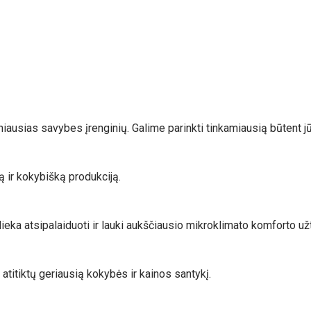
lpniausias savybes įrenginių. Galime parinkti tinkamiausią būtent j
 ir kokybišką produkciją.
ieka atsipalaiduoti ir lauki aukščiausio mikroklimato komforto u
atitiktų geriausią kokybės ir kainos santykį.