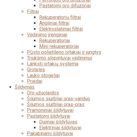
Pastatomi oro difuzoriai
Filtrai
Rekuperatorių filtrai
Angliniai filtrai
Elektrostatiniai filtrai
Vėdinimo įrenginiai
Rekuperatoriai
Mini rekuperatoriai
Pūsto polietileno ortakiai ir jungtys
Triukšmo slopintuvai vėdinimui
Lanksti ortakių systema
Grotelės
Lauko stogeliai
Priedai
Šildymas
Oro užuolaidos
Šilumos siurbliai oras-vanduo
Šilumos siurbliai oras-oras
Pramoniniai šildytuvai
Pastatomi šildytuvai
Dujiniai šildytuvas
Elektriniai šildytuvai
Pakabinami šildytuvai