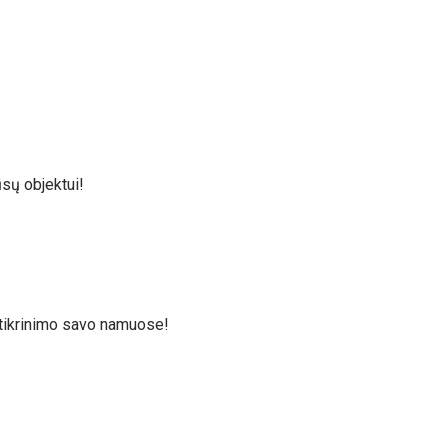
ūsų objektui!
žtikrinimo savo namuose!