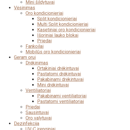
Mini šildytuvai
Vėsinimas
Oro kondicionieriai
Split kondicionieriai
Multi Split kondicionieriai
Kasetiniai oro kondicionieriai
Išoriniai lauko blokai
Priedai
Fankoilai
Mobilūs oro kondicionieriai
Geram orui
Drėkinimas
Ortakiniai drėkintuvai
Pastatomi drėkintuvai
Pakabinami drėkintuvai
Mini drėkintuvai
Ventiliatoriai
Pakabinami ventiliatoriai
Pastatomi ventiliatoriai
Priedai
Sausintuvai
Oro valytuvai
Dezinfekcija
UV-C įrenginiai