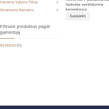
Vandens Valymo Filtrai
out
fankoilas ventiliatorinis
konvektorius
of
Išmaniems Namams
5
Susisiekti
Filtruoti produktus pagal
gamintoją
REVERSO
(1)