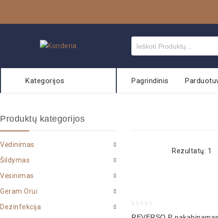
Kategorijos
Pagrindinis
Parduotu
Produktų kategorijos
Vėdinimas
Rezultatų: 1
Šildymas
Vėsinimas
Geram Orui
Dezinfekcija
0
REVERSO P pakabinama