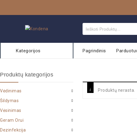
Kategorijos
Pagrindinis
Parduotu
Produktų kategorijos
Produktų nerasta.
Vėdinimas
Šildymas
Vėsinimas
Geram Orui
Dezinfekcija