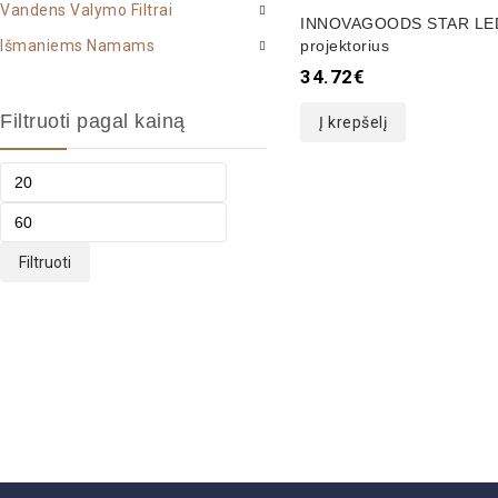
Vandens Valymo Filtrai
0
INNOVAGOODS STAR LE
out
Išmaniems Namams
projektorius
of
34.72
€
5
Filtruoti pagal kainą
Į krepšelį
Filtruoti