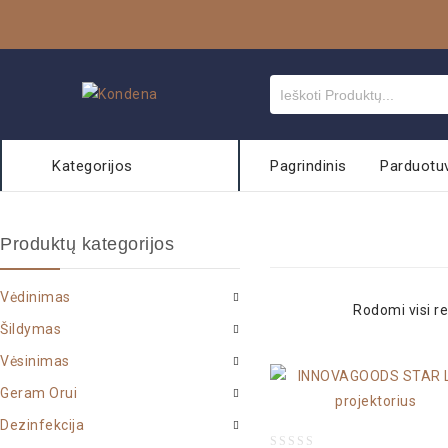
Kategorijos
Pagrindinis
Parduotu
Produktų kategorijos
Vėdinimas
Rodomi visi re
Šildymas
Vėsinimas
Geram Orui
Dezinfekcija