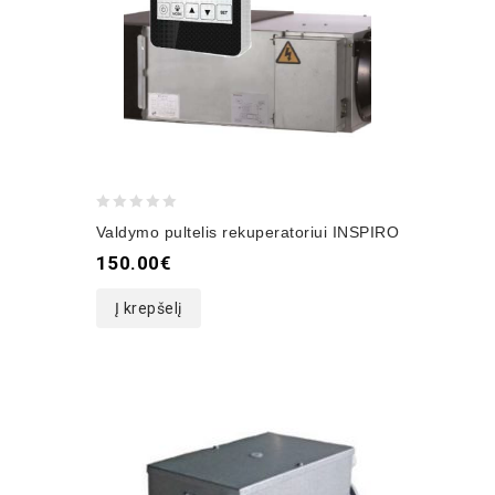
0
Valdymo pultelis rekuperatoriui INSPIRO
out
150.00
€
of
5
Į krepšelį