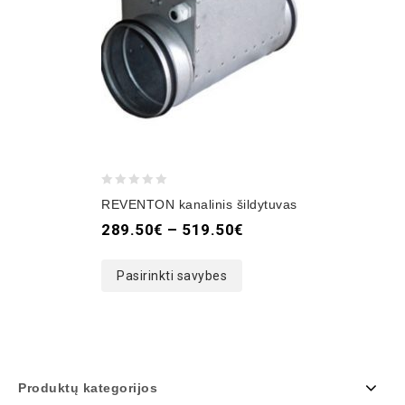
0
REVENTON kanalinis šildytuvas
out
289.50
€
–
519.50
€
of
5
Pasirinkti savybes
Produktų kategorijos