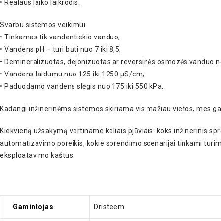
• Realaus laiko laikrodis.
Svarbu sistemos veikimui
• Tinkamas tik vandentiekio vanduo;
• Vandens pH – turi būti nuo 7 iki 8,5;
• Demineralizuotas, dejonizuotas ar reversinės osmozės vanduo n
• Vandens laidumu nuo 125 iki 1250 μS/cm;
• Paduodamo vandens slėgis nuo 175 iki 550 kPa.
Kadangi inžinerinėms sistemos skiriama vis mažiau vietos, mes gali
Kiekvieną užsakymą vertiname keliais pjūviais: koks inžinerinis sp
automatizavimo poreikis, kokie sprendimo scenarijai tinkami turimam 
eksploatavimo kaštus.
Gamintojas
Dristeem