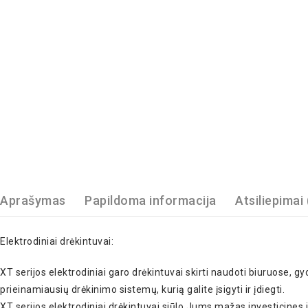
Aprašymas
Papildoma informacija
Atsiliepimai 
Elektrodiniai drėkintuvai:
XT serijos elektrodiniai garo drėkintuvai skirti naudoti biuruose, 
prieinamiausių drėkinimo sistemų, kurią galite įsigyti ir įdiegti.
XT serijos elektrodiniai drėkintuvai siūlo Jums mažas investicines 