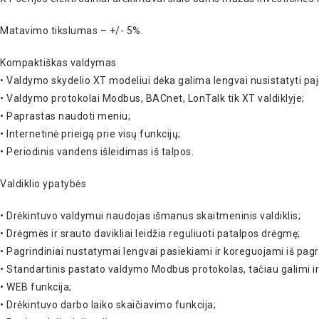
Matavimo tikslumas – +/- 5%.
Kompaktiškas valdymas
• Valdymo skydelio XT modeliui dėka galima lengvai nusistatyti pa
• Valdymo protokolai Modbus, BACnet, LonTalk tik XT valdiklyje;
• Paprastas naudoti meniu;
• Internetinė prieigą prie visų funkcijų;
• Periodinis vandens išleidimas iš talpos.
Valdiklio ypatybės
• Drėkintuvo valdymui naudojas išmanus skaitmeninis valdiklis;
• Drėgmės ir srauto davikliai leidžia reguliuoti patalpos drėgmę;
• Pagrindiniai nustatymai lengvai pasiekiami ir koreguojami iš pagri
• Standartinis pastato valdymo Modbus protokolas, tačiau galimi ir
• WEB funkcija;
• Drėkintuvo darbo laiko skaičiavimo funkcija;