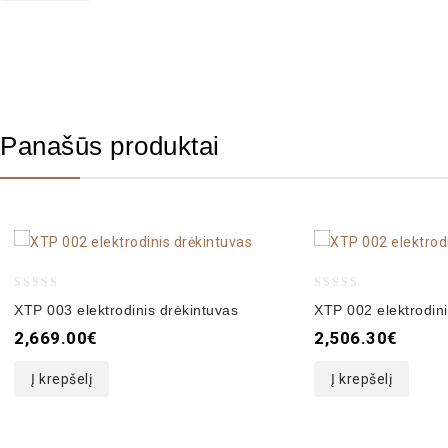
Panašūs produktai
0
0
XTP 003 elektrodinis drėkintuvas
XTP 002 elektrodini
out
out
2,669.00
€
2,506.30
€
of
of
5
5
Į krepšelį
Į krepšelį