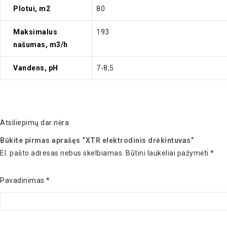
Plotui, m2
80
Maksimalus
193
našumas, m3/h
Vandens, pH
7-8,5
Atsiliepimų dar nėra.
Būkite pirmas aprašęs “XTR elektrodinis drėkintuvas”
El. pašto adresas nebus skelbiamas.
Būtini laukeliai pažymėti
*
Pavadinimas
*