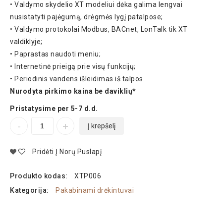
• Valdymo skydelio XT modeliui dėka galima lengvai
nusistatyti pajėgumą, drėgmės lygį patalpose;
• Valdymo protokolai Modbus, BACnet, LonTalk tik XT
valdiklyje;
• Paprastas naudoti meniu;
• Internetinė prieigą prie visų funkcijų;
• Periodinis vandens išleidimas iš talpos.
Nurodyta pirkimo kaina be daviklių*
Pristatysime per 5-7 d.d.
Į krepšelį
Pridėti Į Norų Puslapį
Produkto kodas:
XTP006
Kategorija:
Pakabinami drėkintuvai