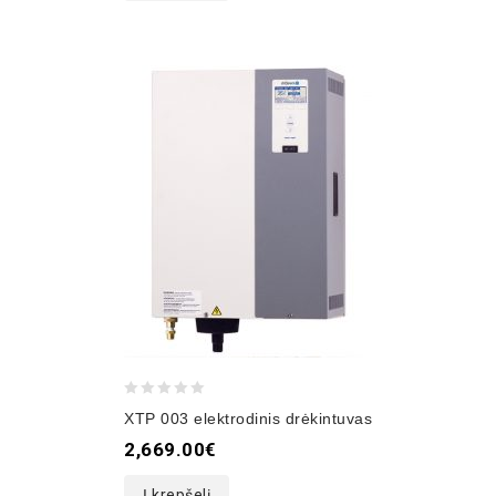
0
XTP 003 elektrodinis drėkintuvas
out
2,669.00
€
of
5
Į krepšelį