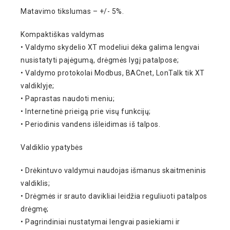
Matavimo tikslumas – +/- 5%.
Kompaktiškas valdymas
• Valdymo skydelio XT modeliui dėka galima lengvai
nusistatyti pajėgumą, drėgmės lygį patalpose;
• Valdymo protokolai Modbus, BACnet, LonTalk tik XT
valdiklyje;
• Paprastas naudoti meniu;
• Internetinė prieigą prie visų funkcijų;
• Periodinis vandens išleidimas iš talpos.
Valdiklio ypatybės
• Drėkintuvo valdymui naudojas išmanus skaitmeninis
valdiklis;
• Drėgmės ir srauto davikliai leidžia reguliuoti patalpos
drėgmę;
• Pagrindiniai nustatymai lengvai pasiekiami ir