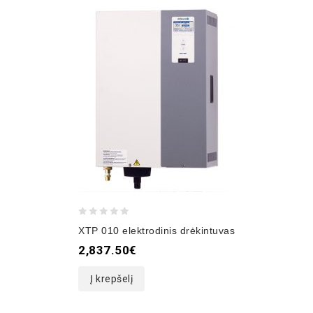
0
XTP 010 elektrodinis drėkintuvas
out
2,837.50
€
of
5
Į krepšelį