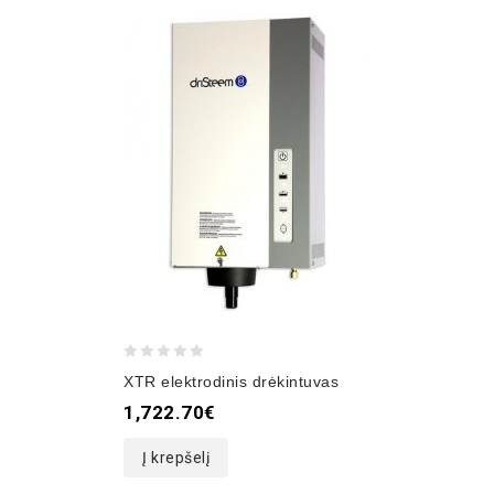
0
XTR elektrodinis drėkintuvas
out
1,722.70
€
of
5
Į krepšelį