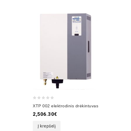
0
XTP 002 elektrodinis drėkintuvas
out
2,506.30
€
of
5
Į krepšelį