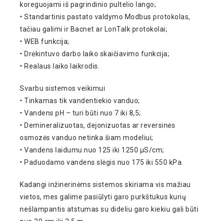
koreguojami iš pagrindinio pultelio lango;
• Standartinis pastato valdymo Modbus protokolas,
tačiau galimi ir Bacnet ar LonTalk protokolai;
• WEB funkcija;
• Drėkintuvo darbo laiko skaičiavimo funkcija;
• Realaus laiko laikrodis.
Svarbu sistemos veikimui
• Tinkamas tik vandentiekio vanduo;
• Vandens pH – turi būti nuo 7 iki 8,5;
• Demineralizuotas, dejonizuotas ar reversinės
osmozės vanduo netinka šiam modeliui;
• Vandens laidumu nuo 125 iki 1250 μS/cm;
• Paduodamo vandens slėgis nuo 175 iki 550 kPa.
Kadangi inžinerinėms sistemos skiriama vis mažiau
vietos, mes galime pasiūlyti garo purkštukus kurių
nešlampantis atstumas su dideliu garo kiekiu gali būti