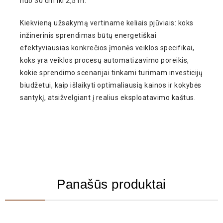
nuo 30 cm iki 2,5 m.
Kiekvieną užsakymą vertiname keliais pjūviais: koks
inžinerinis sprendimas būtų energetiškai
efektyviausias konkrečios įmonės veiklos specifikai,
koks yra veiklos procesų automatizavimo poreikis,
kokie sprendimo scenarijai tinkami turimam investicijų
biudžetui, kaip išlaikyti optimaliausią kainos ir kokybės
santykį, atsižvelgiant į realius eksploatavimo kaštus.
Panašūs produktai