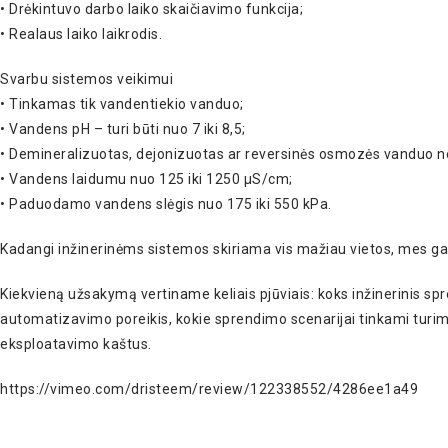
• Drėkintuvo darbo laiko skaičiavimo funkcija;
• Realaus laiko laikrodis.
Svarbu sistemos veikimui
• Tinkamas tik vandentiekio vanduo;
• Vandens pH – turi būti nuo 7 iki 8,5;
• Demineralizuotas, dejonizuotas ar reversinės osmozės vanduo n
• Vandens laidumu nuo 125 iki 1250 μS/cm;
• Paduodamo vandens slėgis nuo 175 iki 550 kPa.
Kadangi inžinerinėms sistemos skiriama vis mažiau vietos, mes gali
Kiekvieną užsakymą vertiname keliais pjūviais: koks inžinerinis sp
automatizavimo poreikis, kokie sprendimo scenarijai tinkami turimam 
eksploatavimo kaštus.
https://vimeo.com/dristeem/review/122338552/4286ee1a49