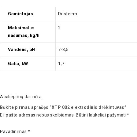
Gamintojas
Dristeem
Maksimalus
2
našumas, kg/h
Vandens, pH
7-8,5
Galia, kW
1,7
Atsiliepimų dar nėra.
Būkite pirmas aprašęs “XTP 002 elektrodinis drėkintuvas”
El. pašto adresas nebus skelbiamas.
Būtini laukeliai pažymėti
*
Pavadinimas
*