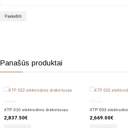
Panašūs produktai
0
0
XTP 010 elektrodinis drėkintuvas
XTP 003 elektrodini
out
out
2,837.50
€
2,669.00
€
of
of