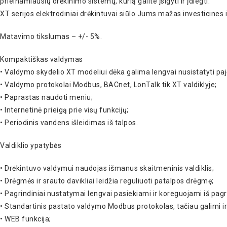
prieinamiausių drėkinimo sistemų, kurią galite įsigyti ir įdiegti.
XT serijos elektrodiniai drėkintuvai siūlo Jums mažas investicines 
Matavimo tikslumas – +/- 5%.
Kompaktiškas valdymas
• Valdymo skydelio XT modeliui dėka galima lengvai nusistatyti pa
• Valdymo protokolai Modbus, BACnet, LonTalk tik XT valdiklyje;
• Paprastas naudoti meniu;
• Internetinė prieigą prie visų funkcijų;
• Periodinis vandens išleidimas iš talpos.
Valdiklio ypatybės
• Drėkintuvo valdymui naudojas išmanus skaitmeninis valdiklis;
• Drėgmės ir srauto davikliai leidžia reguliuoti patalpos drėgmę;
• Pagrindiniai nustatymai lengvai pasiekiami ir koreguojami iš pagri
• Standartinis pastato valdymo Modbus protokolas, tačiau galimi ir
• WEB funkcija;