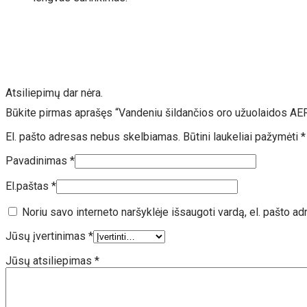
Atsiliepimų dar nėra.
Būkite pirmas aprašęs “Vandeniu šildančios oro užuolaidos 
El. pašto adresas nebus skelbiamas.
Būtini laukeliai pažymėti
*
Pavadinimas
*
El.paštas
*
Noriu savo interneto naršyklėje išsaugoti vardą, el. pašto adr
Jūsų įvertinimas
*
Jūsų atsiliepimas
*