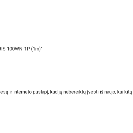
AERIS 100WN-1P (1m)”
esą ir interneto puslapį, kad jų nebereiktų įvesti iš naujo, kai kit