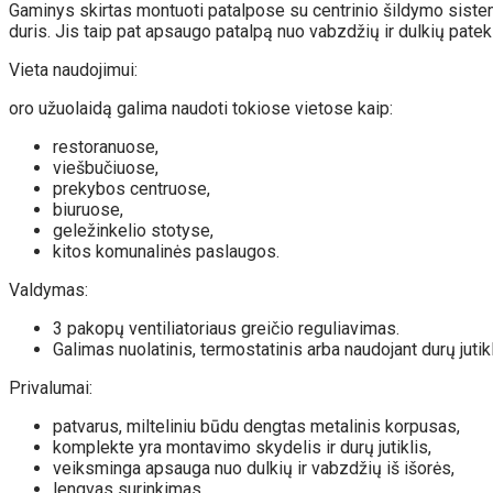
Gaminys skirtas montuoti patalpose su centrinio šildymo sistema
duris. Jis taip pat apsaugo patalpą nuo vabzdžių ir dulkių pateki
Vieta naudojimui:
oro užuolaidą galima naudoti tokiose vietose kaip:
restoranuose,
viešbučiuose,
prekybos centruose,
biuruose,
geležinkelio stotyse,
kitos komunalinės paslaugos.
Valdymas:
3 pakopų ventiliatoriaus greičio reguliavimas.
Galimas nuolatinis, termostatinis arba naudojant durų jutikl
Privalumai:
patvarus, milteliniu būdu dengtas metalinis korpusas,
komplekte yra montavimo skydelis ir durų jutiklis,
veiksminga apsauga nuo dulkių ir vabzdžių iš išorės,
lengvas surinkimas.