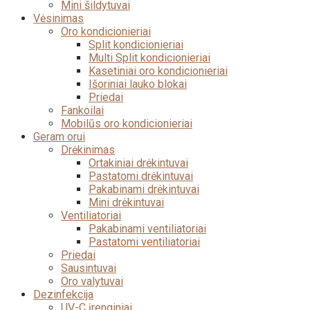
Mini šildytuvai
Vėsinimas
Oro kondicionieriai
Split kondicionieriai
Multi Split kondicionieriai
Kasetiniai oro kondicionieriai
Išoriniai lauko blokai
Priedai
Fankoilai
Mobilūs oro kondicionieriai
Geram orui
Drėkinimas
Ortakiniai drėkintuvai
Pastatomi drėkintuvai
Pakabinami drėkintuvai
Mini drėkintuvai
Ventiliatoriai
Pakabinami ventiliatoriai
Pastatomi ventiliatoriai
Priedai
Sausintuvai
Oro valytuvai
Dezinfekcija
UV-C įrenginiai