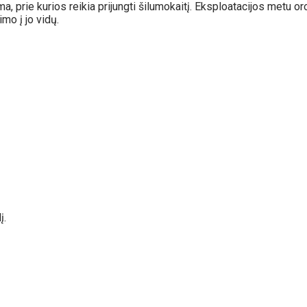
, prie kurios reikia prijungti šilumokaitį. Eksploatacijos metu o
mo į jo vidų.
į.