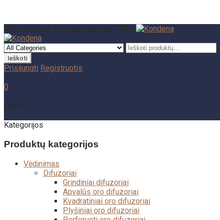
Nemokamas pristatymas nuo 150 €!
Prisijungti
Registruotis
0
0
Cart
Kategorijos
Produktų kategorijos
Vėdinimas
Difuzoriai
Grindiniai difuzoriai
Apvalūs oro difuzoriai
Kvadratiniai oro difuzoriai
Plyšiniai oro difuzoriai
Perforuoti oro difuzoriai