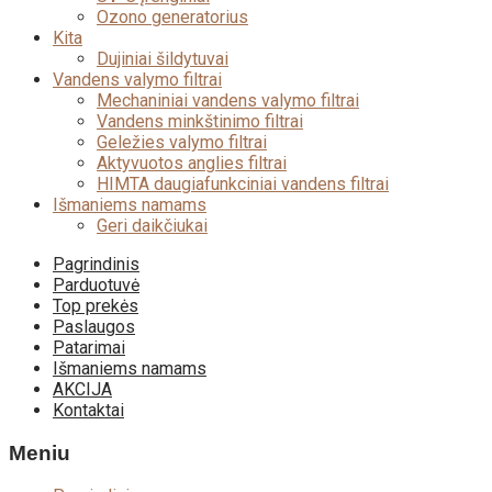
Ozono generatorius
Kita
Dujiniai šildytuvai
Vandens valymo filtrai
Mechaniniai vandens valymo filtrai
Vandens minkštinimo filtrai
Geležies valymo filtrai
Aktyvuotos anglies filtrai
HIMTA daugiafunkciniai vandens filtrai
Išmaniems namams
Geri daikčiukai
Skip
Pagrindinis
to
Parduotuvė
content
Top prekės
Paslaugos
Patarimai
Išmaniems namams
AKCIJA
Kontaktai
Meniu