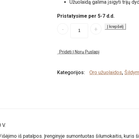
Užuolaidą galima įsigyti trijų d
Pristatysime per 5-7 d.d.
Quantity
Į krepšelį
Pridėti Į Norų Puslapį
Kategorijos:
Oro užuolaidos
,
Šildy
 V.
/išėjimo iš patalpos. Įrenginyje sumontuotas šilumokaitis, kuris 