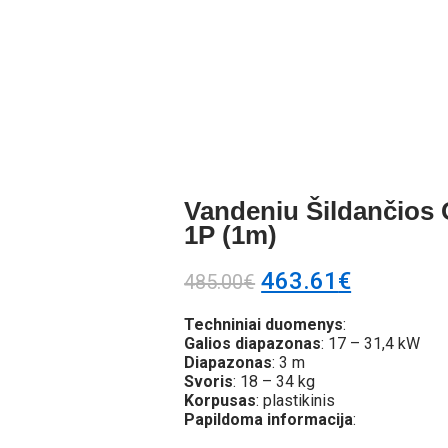
Vandeniu Šildančios
1P (1m)
463.61
€
485.00
€
Techniniai duomenys
:
Galios diapazonas
: 17 – 31,4 kW
Diapazonas
: 3 m
Svoris
: 18 – 34 kg
Korpusas
: plastikinis
Papildoma informacija
: