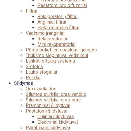
Pastatomi oro difuzoriai
Filtrai
Rekuperatorių filtrai
Angliniai filtrai
Elektrostatiniai filtrai
Vėdinimo įrenginiai
Rekuperatoriai
Mini rekuperatoriai
Pūsto polietileno ortakiai ir jungtys
Triukšmo slopintuvai vėdinimui
Lanksti ortakių systema
Grotelės
Lauko stogeliai
Priedai
Šildymas
Oro užuolaidos
Šilumos siurbliai oras-vanduo
Šilumos siurbliai oras-oras
Pramoniniai šildytuvai
Pastatomi šildytuvai
Dujiniai šildytuvas
Elektriniai šildytuvai
Pakabinami šildytuvai