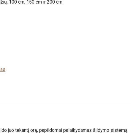
ydžių: 100 cm, 150 cm ir 200 cm
mas
šildo juo tekantį orą, papildomai palaikydamas šildymo sistemą.