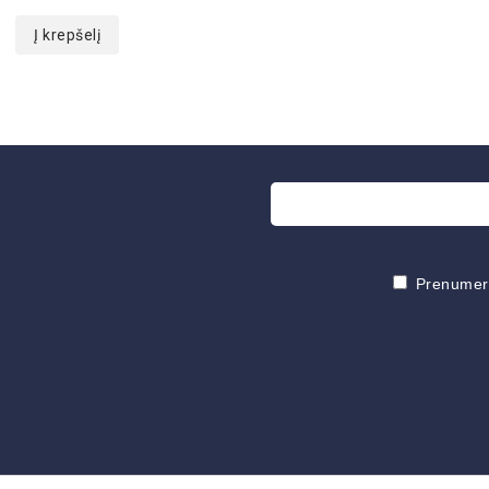
of
5
Į krepšelį
Prenumeruo