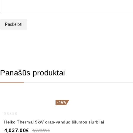
Panašūs produktai
-16%
0
Heiko Thermal 9kW oras-vanduo šilumos siurbliai
out
4,037.00
€
4,800.00
€