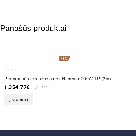
Panašūs produktai
-3%
0
Pramoninės oro užuolaidos Hummer 200W-1P (2m)
out
1,354.77
€
1,399.99
€
of
5
Į krepšelį