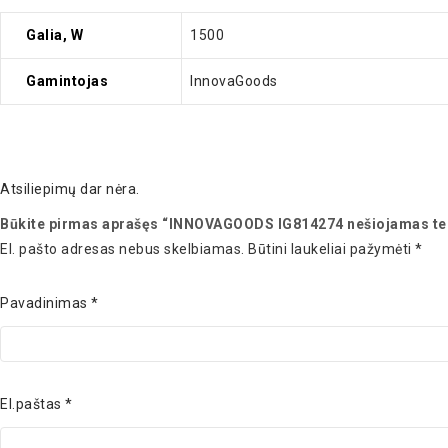
Galia, W
1500
Gamintojas
InnovaGoods
Atsiliepimų dar nėra.
Būkite pirmas aprašęs “INNOVAGOODS IG814274 nešiojamas ter
El. pašto adresas nebus skelbiamas.
Būtini laukeliai pažymėti
*
Pavadinimas
*
El.paštas
*