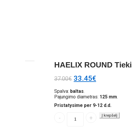
HAELIX ROUND Tiekia
🔍
33.45
€
37.00
€
Spalva:
baltas
.
Pajungimo diametras:
125 mm
.
Pristatysime per 9-12 d.d.
Quantity
Į krepšelį