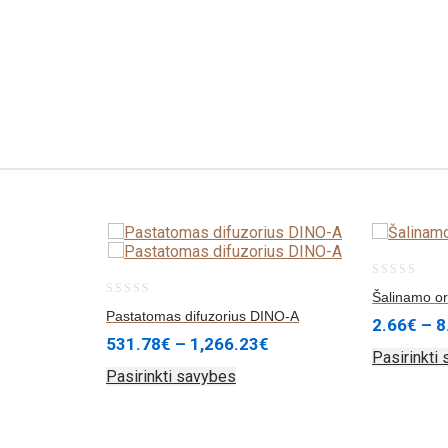
0
Šalinamo or
0
out
Pastatomas difuzorius DINO-A
2.66
€
–
8
out
of
531.78
€
–
1,266.23
€
Pasirinkti
of
5
Pasirinkti savybes
5