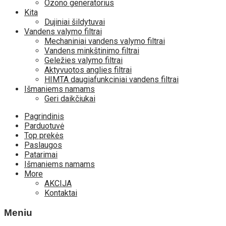
Ozono generatorius
Kita
Dujiniai šildytuvai
Vandens valymo filtrai
Mechaniniai vandens valymo filtrai
Vandens minkštinimo filtrai
Geležies valymo filtrai
Aktyvuotos anglies filtrai
HIMTA daugiafunkciniai vandens filtrai
Išmaniems namams
Geri daikčiukai
Skip
Pagrindinis
to
Parduotuvė
content
Top prekės
Paslaugos
Patarimai
Išmaniems namams
More
AKCIJA
Kontaktai
Meniu