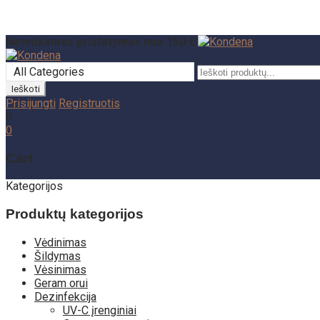
Nemokamas pristatymas nuo 150 €!
All Categories
Prisijungti
Registruotis
0
0
Cart
Kategorijos
Produktų kategorijos
Vėdinimas
Šildymas
Vėsinimas
Geram orui
Dezinfekcija
UV-C įrenginiai