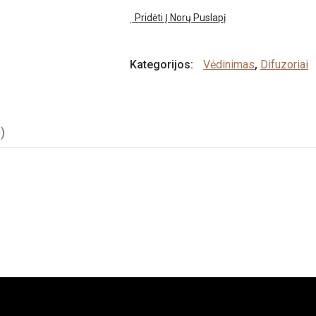
Pridėti Į Norų Puslapį
Kategorijos:
Vėdinimas
,
Difuzoriai
)