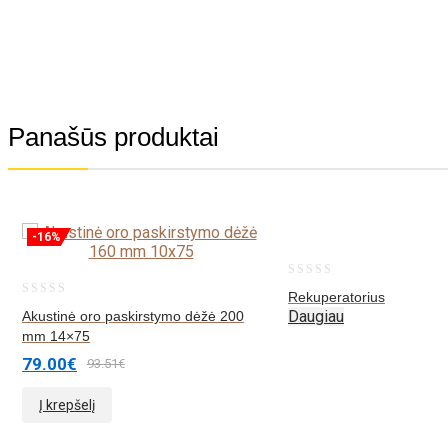
Panašūs produktai
-16%
0
Rekuperatorius
0
out
Daugiau
Akustinė oro paskirstymo dėžė 200
out
mm 14×75
of
of
79.00
€
5
93.51
€
5
Į krepšelį