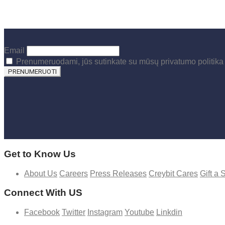
Email
Prenumeruodami, jūs sutinkate su mūsų privatumo politika
Get to Know Us
About Us
Careers
Press Releases
Creybit Cares
Gift a 
Connect With US
Facebook
Twitter
Instagram
Youtube
Linkdin