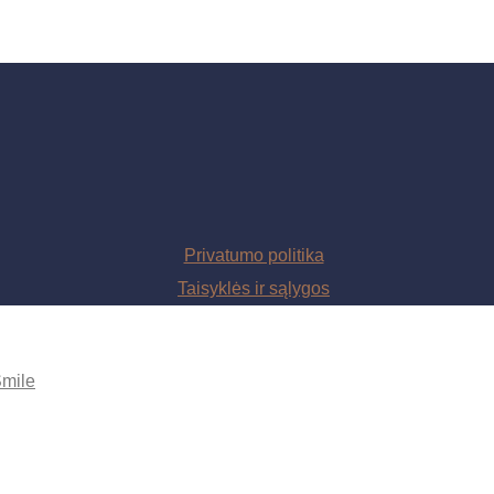
Privatumo politika
Taisyklės ir sąlygos
Smile