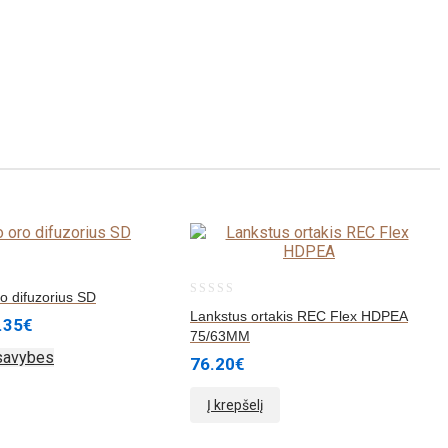
o difuzorius SD
0
Lankstus ortakis REC Flex HDPEA
.35
€
out
75/63MM
 savybes
of
76.20
€
5
Į krepšelį