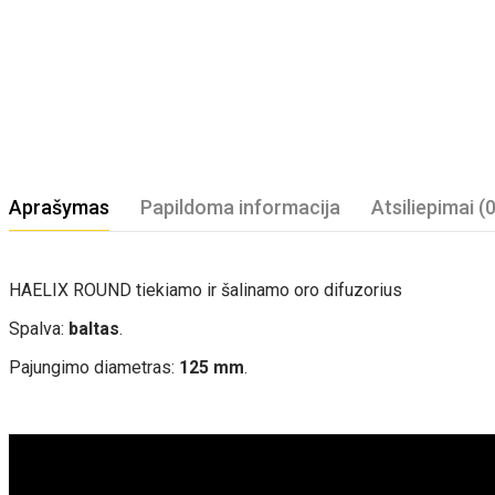
Aprašymas
Papildoma informacija
Atsiliepimai (0
HAELIX ROUND tiekiamo ir šalinamo oro difuzorius
Spalva:
baltas
.
Pajungimo diametras:
125 mm
.