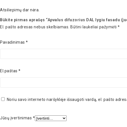
Atsiliepimų dar nėra.
Būkite pirmas aprašęs “Apvalus difuzorius DAL lygiu fasadu (j
El. pašto adresas nebus skelbiamas.
Būtini laukeliai pažymėti
*
Pavadinimas
*
El.paštas
*
Noriu savo interneto naršyklėje išsaugoti vardą, el. pašto adresą
Jūsų įvertinimas
*