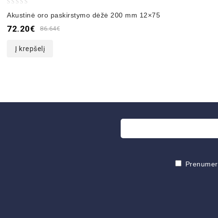
0
Akustinė oro paskirstymo dėžė 200 mm 12×75
out
72.20
€
86.64
€
of
5
Į krepšelį
Prenumeruo