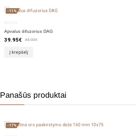
-11%
0
Apvalus difuzorius DAG
out
39.95
€
45.00
€
of
5
Į krepšelį
Panašūs produktai
-17%