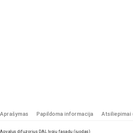
Aprašymas
Papildoma informacija
Atsiliepimai 
Apvalus difuzorius DAL lygiu fasadu (juodas)