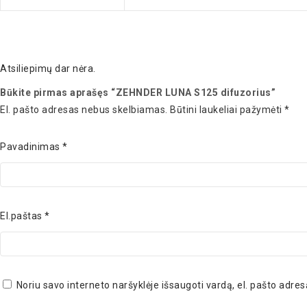
Atsiliepimų dar nėra.
Būkite pirmas aprašęs “ZEHNDER LUNA S125 difuzorius”
El. pašto adresas nebus skelbiamas.
Būtini laukeliai pažymėti
*
Pavadinimas
*
El.paštas
*
Noriu savo interneto naršyklėje išsaugoti vardą, el. pašto adresą