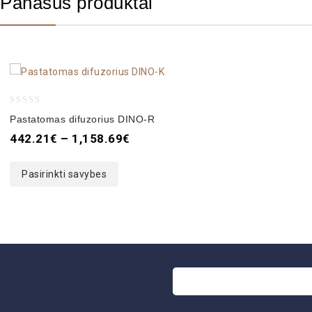
Panašūs produktai
0
Pastatomas difuzorius DINO-R
out
442.21
€
–
1,158.69
€
of
5
Pasirinkti savybes