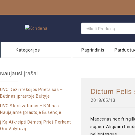
Kategorijos
Pagrindinis
Parduotu
Naujausi įrašai
UVC Dezinfekcijos Prietaisas –
Dictum Felis 
Būtinas Įprastoje Buityje
2018/05/13
UVC Sterilizatorius – Būtinas
Naujajame Įprastoje Būsenoje
Maecenas nec fringilla 
Į Ką Atkreipti Dėmesį Prieš Perkant
sapien. Aliquam hendre
Oro Valytuvą
pellentesque.