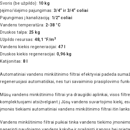
Svoris (be užpildo):
10 kg
Įėjimo/išėjimo pajungimas:
3/4“ ir 3/4“ coliai
Pajungimas į kanalizaciją:
1/2″ coliai
Vandens temperatūra:
2-38 °C
Druskos talpa:
25 kg
3
Užpildo resursas:
48,1 °F/m
Vandens kiekis regeneracijai:
47 l
Druskos kiekis regeneracijai:
0,96 kg
Katijonitas:
8 l
Automatiniai vandens minkštinimo filtrai efektyviai padeda sumažin
regeneruojasi automatiškai, nes turi savaiminio prasiplovimo funkc
Mūsų vandens minkštinimo filtrai yra draugiški aplinkai, visos fil
komplektuojami atsižvelgiant į Jūsų vandens suvartojimo kiekį, es
įmonės tiekiami automatiniai vandens minkštinimo filtrai itin lanks
Vandens minkštinimo filtrai puikiai tinka vandens tiekimo įmonėms
pagerinti naudojamo vandens kokybę ir prailginti įrangos bei priet