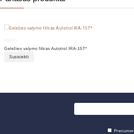
0
Geležies valymo filtras Autotrol IRA-15T*
out
Susisiekti
of
5
Prenumeruo