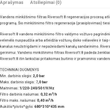
Aprašymas
Atsiliepimai (0)
Vandens minkštinimo filtras Riversoft 8 regeneracijos procesą atli
programą. Šio minkštinimo filtro regeneracija (prasiplovimas) ties
Riversoft 8 vandens minkštinimo filtro valdymo vožtuvo pagrindini
velenėlis nuspaudžia arba atleidžia vožtuvų disko vėliavėles ir taip
kanalus neužstrigdami ir nepažeisdami kanalų sandarinimo. Riverso
gerinimui. Vandens minkštinimo filtras Riversoft 8 padeda ženklia
Riversoft 8 itin lanksčiai pritaikomas buitinio ir pramoninio vanden
TECHNINIAI DUOMENYS
Min. darbinis slėgis:
2,0 bar
Maks. darbinis slėgis: 7
,0 bar
Maitnimas:
1/220-240/50 f/V/Hz
3
Filtro darbinis našumas:
0,32 m
/h
3
Filtro maks. našumas:
0,40 m
/h
Aukštis*plotis*gylis:
680*310*435 mm