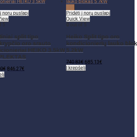
-8%
 į norų puslapį
Pridėti į norų puslapį
View
Quick View
f 5
0
out of 5
niai split tipo
Heiko Split tipo oro
krypčio oro srauto
kondicionierių lauko blo
cionieriai HEIKO 3.5kW
5.2kW
PLEKTAS
740.83
€
685.13
€
Į krepšelį
00
€
846.27
€
elį