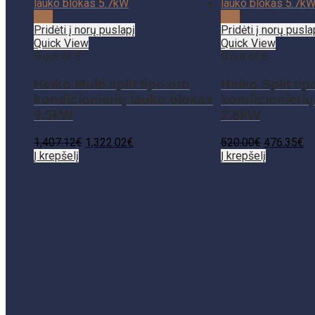
-6%
-8%
Pridėti į norų puslapį
Pridėti į norų pusla
Quick View
Quick View
0
out of 5
0
out of 5
Heiko Multi split tipo oro
Heiko Split tip
kondicionierių lauko blokas
kondicionierių
9.5kW
2.6kW
1,407.12
€
1,322.02
€
520.00
€
476.35
€
Į krepšelį
Į krepšelį