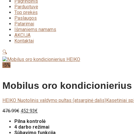
Pagrindinis
Parduotuvė
Top prekės
Paslaugos
Patarimai
Išmaniems namams
AKCIJA
Kontaktai
🔍
-5%
Mobilus oro kondicionieriu
HEIKO Nuotolinis valdymo pultas (atsarginė dalis)
Kasetiniai s
476.99
€
452.93
€
Pilna kontrolė
4 darbo režimai
Sūbavimo funkcija