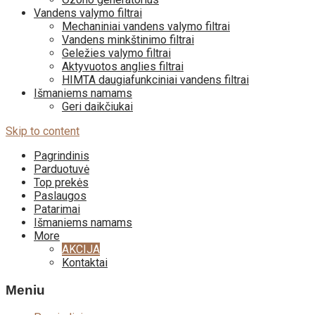
Vandens valymo filtrai
Mechaniniai vandens valymo filtrai
Vandens minkštinimo filtrai
Geležies valymo filtrai
Aktyvuotos anglies filtrai
HIMTA daugiafunkciniai vandens filtrai
Išmaniems namams
Geri daikčiukai
Skip to content
Pagrindinis
Parduotuvė
Top prekės
Paslaugos
Patarimai
Išmaniems namams
More
AKCIJA
Kontaktai
Meniu