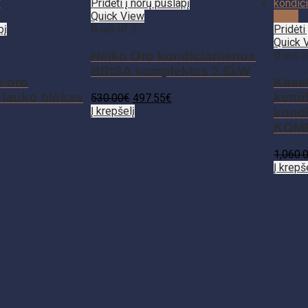
Pridėti į norų puslapį
Quick View
-20%
pį
0
out of 5
Pridėti
Quick 
Heiko Oro kondicionierius
0
out o
BRISA komplektas 2.6kW
o oro
Kaseti
 lauko blokas
ketur
530.00
€
497.55
€
Į krepšelį
kondi
KOM
1,060.
Į krepš