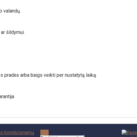
o valandų.
 ar šildymui.
ys pradės arba baigs veikti per nustatytą laiką.
antija.
-6%