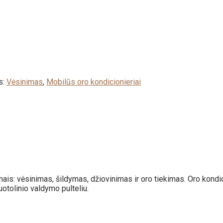
s:
Vėsinimas
,
Mobilūs oro kondicionieriai
mais: vėsinimas, šildymas, džiovinimas ir oro tiekimas. Oro kondi
otolinio valdymo pulteliu.