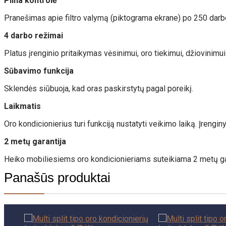
Pilna kontrolė
Pranešimas apie filtro valymą (piktograma ekrane) po 250 darb
4 darbo režimai
Platus įrenginio pritaikymas vėsinimui, oro tiekimui, džiovinimui
Sūbavimo funkcija
Sklendės siūbuoja, kad oras paskirstytų pagal poreikį.
Laikmatis
Oro kondicionierius turi funkciją nustatyti veikimo laiką. Įrengin
2 metų garantija
Heiko mobiliesiems oro kondicionieriams suteikiama 2 metų gar
Panašūs produktai