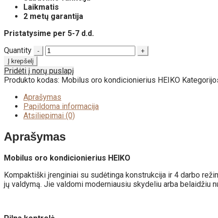
Laikmatis
2 metų garantija
Pristatysime per 5-7 d.d.
Quantity
Į krepšelį
Pridėti į norų puslapį
Produkto kodas:
Mobilus oro kondicionierius HEIKO
Kategorijo
Aprašymas
Papildoma informacija
Atsiliepimai (0)
Aprašymas
Mobilus oro kondicionierius HEIKO
Kompaktiški įrenginiai su sudėtinga konstrukcija ir 4 darbo reži
jų valdymą. Jie valdomi moderniausiu skydeliu arba belaidžiu nu