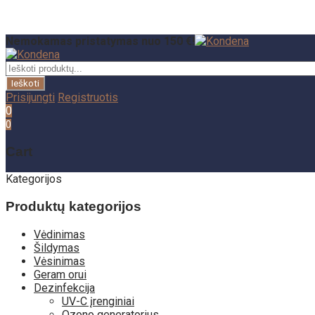
Nemokamas pristatymas nuo 150 €!
Prisijungti
Registruotis
0
0
Cart
Kategorijos
Produktų kategorijos
Vėdinimas
Šildymas
Vėsinimas
Geram orui
Dezinfekcija
UV-C įrenginiai
Ozono generatorius