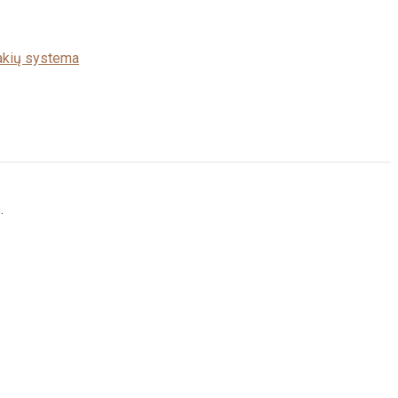
takių systema
.