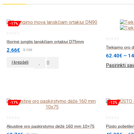
-17%
0
Išorinė jungtis lanskčiam ortakiui D75mm
0
out
Tiekiamo oro d
2.66
€
3.19
€
out
of
62.40
€
–
14
of
5
Į krepšelį
Pasirinkti sa
5
-17%
-12%
0
0
Akustinė oro paskirstymo dėžė 160 mm 10×75
Pūsto polietil
out
out