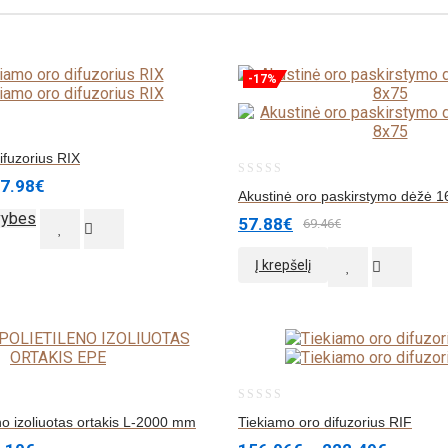
-17%
ifuzorius RIX
7.98
€
0
Akustinė oro paskirstymo dėžė 
out
vybes
57.88
€
69.46
€
of
5
Į krepšelį
0
eno izoliuotas ortakis L-2000 mm
Tiekiamo oro difuzorius RIF
out