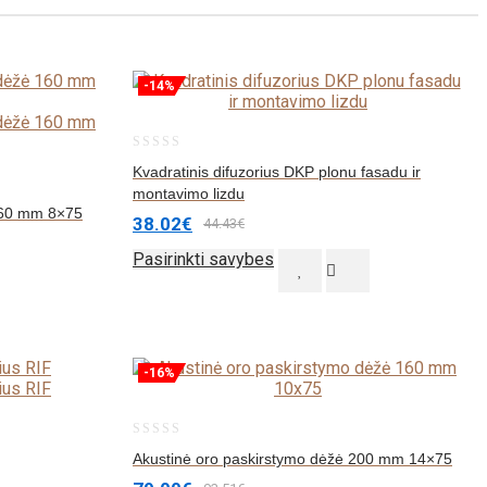
-14%
0
Kvadratinis difuzorius DKP plonu fasadu ir
out
montavimo lizdu
160 mm 8×75
of
38.02
€
44.43
€
5
Pasirinkti savybes
-16%
0
Akustinė oro paskirstymo dėžė 200 mm 14×75
out