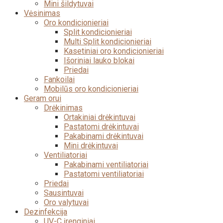
Mini šildytuvai
Vėsinimas
Oro kondicionieriai
Split kondicionieriai
Multi Split kondicionieriai
Kasetiniai oro kondicionieriai
Išoriniai lauko blokai
Priedai
Fankoilai
Mobilūs oro kondicionieriai
Geram orui
Drėkinimas
Ortakiniai drėkintuvai
Pastatomi drėkintuvai
Pakabinami drėkintuvai
Mini drėkintuvai
Ventiliatoriai
Pakabinami ventiliatoriai
Pastatomi ventiliatoriai
Priedai
Sausintuvai
Oro valytuvai
Dezinfekcija
UV-C įrenginiai