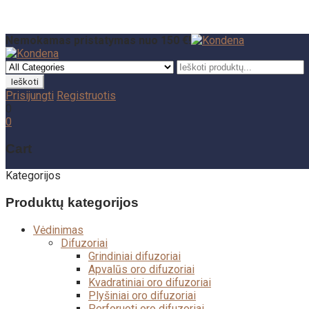
Nemokamas pristatymas nuo 150 €!
Prisijungti
Registruotis
0
0
Cart
Kategorijos
Produktų kategorijos
Vėdinimas
Difuzoriai
Grindiniai difuzoriai
Apvalūs oro difuzoriai
Kvadratiniai oro difuzoriai
Plyšiniai oro difuzoriai
Perforuoti oro difuzoriai