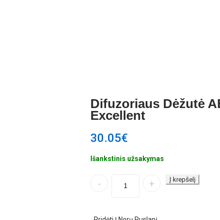
Difuzoriaus Dėžutė 
Excellent
30.05
€
Išankstinis užsakymas
Quantity
Į krepšelį
Pridėti Į Norų Puslapį