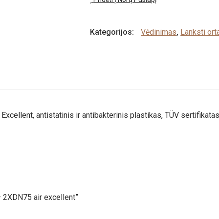
Kategorijos:
Vėdinimas
,
Lanksti or
ellent, antistatinis ir antibakterinis plastikas, TÜV sertifikatas
 2XDN75 air excellent”