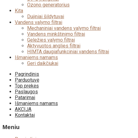
Ozono generatorius
Kita
Dujiniai šildytuvai
Vandens valymo filtrai
Mechaniniai vandens valymo filtrai
Vandens minkštinimo filtrai
Geležies valymo filtrai
Aktyvuotos anglies filtrai
HIMTA daugiafunkciniai vandens filtrai
Išmaniems namams
Geri daikčiukai
Skip
Pagrindinis
to
Parduotuvė
content
Top prekės
Paslaugos
Patarimai
Išmaniems namams
AKCIJA
Kontaktai
Meniu