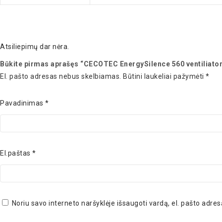
Atsiliepimų dar nėra.
Būkite pirmas aprašęs “CECOTEC EnergySilence 560 ventiliator
El. pašto adresas nebus skelbiamas.
Būtini laukeliai pažymėti
*
Pavadinimas
*
El.paštas
*
Noriu savo interneto naršyklėje išsaugoti vardą, el. pašto adresą