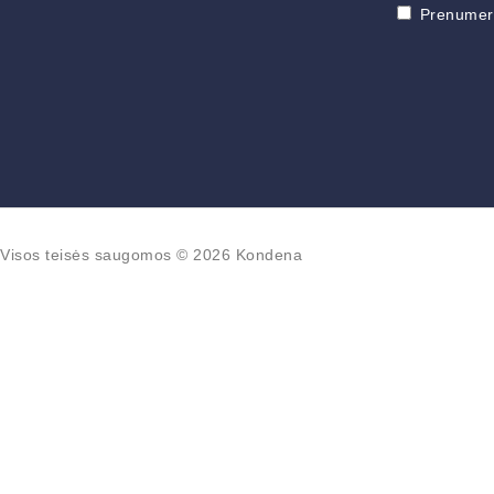
Prenumeruo
Visos teisės saugomos © 2026 Kondena