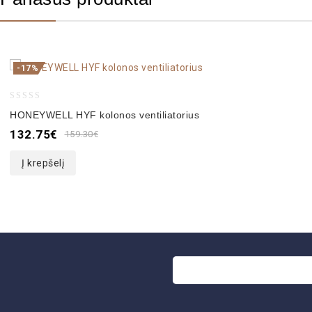
-17%
0
HONEYWELL HYF kolonos ventiliatorius
out
132.75
€
159.30
€
of
5
Į krepšelį