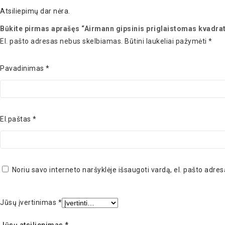
Atsiliepimų dar nėra.
Būkite pirmas aprašęs “Airmann gipsinis priglaistomas kvadrat
El. pašto adresas nebus skelbiamas.
Būtini laukeliai pažymėti
*
Pavadinimas
*
El.paštas
*
Noriu savo interneto naršyklėje išsaugoti vardą, el. pašto adresą
Jūsų įvertinimas
*
Jūsų atsiliepimas
*