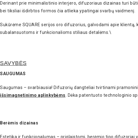
Derinant prie minimalistinio interjero, difuzoriaus dizainas turi 
bei tiksliai išdirbtos formos čia atlieka ypatingai svarbų vaidmenį.
Sukūrėme SQUARE serijos oro difuzorius, galvodami apie klientą, 
subalansuotoms ir funkcionalioms stiliaus detalėms.\
SAVYBĖS
SAUGUMAS
Saugumas – svarbiausia! Difuzorių dangteliai tvirtinami pramonin
išsimagnetinimo aplinkybėms
. Dėka patentuoto technologinio spr
Berėmis dizainas
Estetika ir funkcionalumas – priglaistomi, berėmio tipo difuzoriai vi