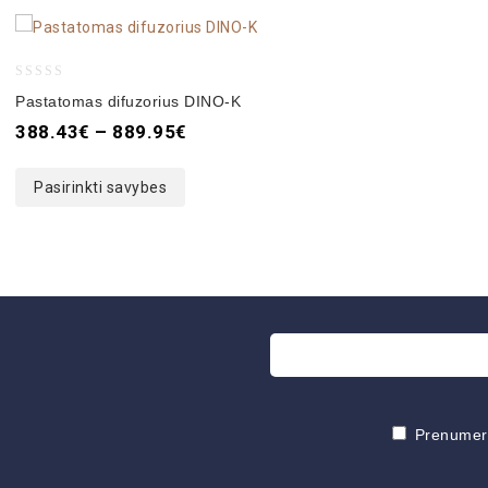
0
Pastatomas difuzorius DINO-K
out
388.43
€
–
889.95
€
of
5
Pasirinkti savybes
Prenumeruo