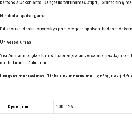
kartono sluoksniams. Dangtelis tvirtinamas stiprių, pramoninių m
Neribota spalvų gama
Difuzorius idealiai prisitaikys prie interjero spalvos, kadangi dažom
Universalumas
Visi Airmann priglaistomi difuzoriai yra universalaus naudojimo – 
oro tiekimui ir šalinimui.
Lengvas montavimas. Tinka tiek montavimui į gofrą, tiek į difu
Dydis, mm
100, 125