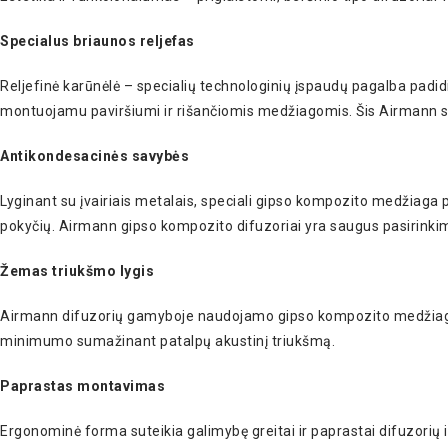
Specialus briaunos reljefas
Reljefinė karūnėlė – specialių technologinių įspaudų pagalba padidin
montuojamu paviršiumi ir rišančiomis medžiagomis. Šis Airmann sp
Antikondesacinės savybės
Lyginant su įvairiais metalais, speciali gipso kompozito medžiag
pokyčių. Airmann gipso kompozito difuzoriai yra saugus pasirinkim
Žemas triukšmo lygis
Airmann difuzorių gamyboje naudojamo gipso kompozito medžiaga be
minimumo sumažinant patalpų akustinį triukšmą.
Paprastas montavimas
Ergonominė forma suteikia galimybę greitai ir paprastai difuzorių 